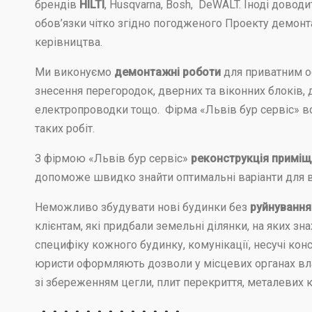
брендів
HILTI
, Husqvarna, Bosh, DeWALT. Іноді довод
обов’язки чітко згідно погодженого Проекту демонта
керівництва.
Ми виконуємо
демонтажні роботи
для приватним о
знесення перегородок, дверних та віконних блоків, 
електропроводки тощо. Фірма «Львів бур сервіс» во
таких робіт.
З фірмою «Львів бур сервіс»
реконструкція примі
допоможе швидко знайти оптимальні варіанти для 
Неможливо збудувати нові будинки без
руйнування
клієнтам, які придбали земельні ділянки, на яких з
специфіку кожного будинку, комунікації, несучі кон
юристи оформляють дозволи у місцевих органах вл
зі збереженням цегли, плит перекриття, металевих к