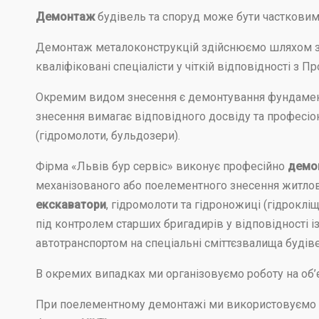
Демонтаж
будівель та споруд може бути частковим
Демонтаж металоконструкцій здійснюємо шляхом зн
кваліфіковані спеціалісти у чіткій відповідності з П
Окремим видом знесення є демонтування фундамен
знесення вимагає відповідного досвіду та професіо
(гідромолоти, бульдозери).
Фірма «Львів бур сервіс» виконує професійно
демо
механізованого або поелементного знесення житлов
екскаватори
, гідромолоти та гідроножиці (гідрокл
під контролем старших бригадирів у відповідності 
автотранспортом на спеціальні сміттєзвалища будіве
В окремих випадках ми організовуємо роботу на об’єк
При поелементному демонтажі ми використовуємо 