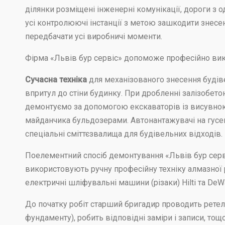
ділянки розміщені інженерні комунікації, дороги з о
усі контролюючі інстанції з метою зашкодити знесе
передбачати усі виробничі моменти.
Фірма «Львів бур сервіс» допоможе професійно ви
Сучасна техніка
для механізованого знесення будів
впритул до стіни будинку. При дробленні залізобето
демонтуємо за допомогою екскаваторів із висувною
майданчика бульдозерами. Автонантажувачі на гусе
спеціальні сміттєзвалища для будівельних відходів.
Поелементний спосіб демонтування «Львів бур серві
використовують ручну професійну техніку алмазної рі
електричні шліфувальні машини (різаки) Hilti та DeW
До початку робіт старший бригадир проводить ретел
фундаменту), робить відповідні заміри і записи, то