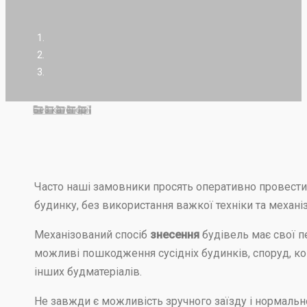
Без категорії
Часто наші замовники просять оперативно провест
будинку, без використання важкої техніки та механіз
Механізований спосіб
знесення
будівель має свої п
можливі пошкодження сусідніх будинків, споруд, ко
інших будматеріалів.
Не завжди є можливість зручного заїзду і нормально